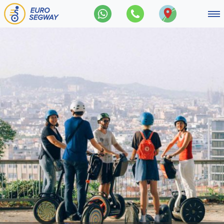
Navegação principal
Tours em Segway clássicos
Gaudi Tours
Montjuïc Tours
eScooter Tours
FAQ
Сontactos
Português