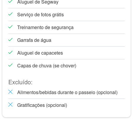
Aluguel de Segway
com a natureza. Aproveite para marcar no seu checklist o
Palácio Nacional e a Fonte Mágica e sua incrível vista para
Serviço de fotos grátis
a cidade lá de cima. Aprenda sobre a importância
significativa da montanha sagrada de Montjuïc, tanto para o
Treinamento de segurança
crescimento da cidade ao longo dos tempos quanto para o
Garrafa de água
seu papel na promoção da cultura esportiva dos
barcelonianos já no final do século XX, enquanto desfruta de
Aluguel de capacetes
um passeio descontraído por seus monumentos e fontes,
Capas de chuva (se chover)
apreciando o puro prazer de pedalar pela natureza. Você
pode esperar as vistas mais privilegiadas sobre a cidade,
Excluído:
bem como um interessante panorama de sua relação com
Montjuïc e o Mar Mediterrâneo, sem esforço, deslizando no
Alimentos/bebidas durante o passeio (opcional)
ecológico Segway, é claro.
Gratificações (opcional)
Suba as colinas em Segway!
Depois de um rápido começo praticando nossas habilidades