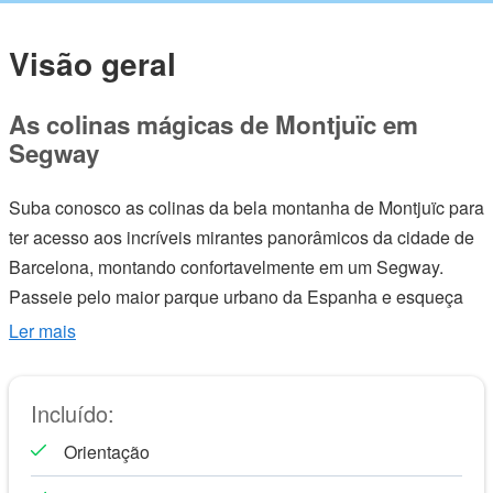
Visão geral
As colinas mágicas de Montjuïc em
Segway
Suba conosco as colinas da bela montanha de Montjuïc para
ter acesso aos incríveis mirantes panorâmicos da cidade de
Barcelona, montando confortavelmente em um Segway.
Passeie pelo maior parque urbano da Espanha e esqueça
rapidamente o estresse da cidade, descobrindo os jardins
Ler mais
tranquilos repletos de belos cenários para suas fotos.
Celebre connosco os 25 anos dos Jogos Olímpicos de 1992
Incluído:
e visite o Estádio e as suas principais infraestruturas para
conhecer a sua importância fundamental para Barcelona
Orientação
promover um estilo de vida saudável e um contacto próximo