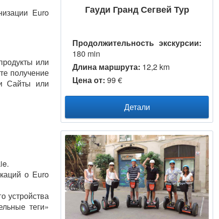
Гауди Гранд Сегвей Тур
низации Euro
Продолжительность экскурсии:
180 min
продукты или
Длина маршрута:
12,2 km
ете получение
Цена от:
99 €
ши Сайты или
Детали
ie.
каций о Euro
о устройства
ельные теги»