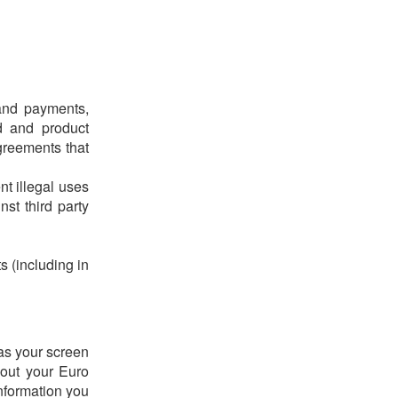
 and payments,
d and product
greements that
nt illegal uses
st third party
s (including in
 as your screen
bout your Euro
nformation you