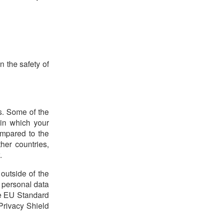
n the safety of
s. Some of the
 in which your
ompared to the
her countries,
.
outside of the
r personal data
the EU Standard
Privacy Shield