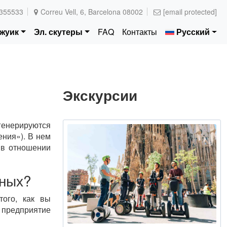
355533
Correu Vell, 6, Barcelona 08002
[email protected]
тжуик
Эл. скутеры
FAQ
Контакты
Русский
Экскурсии
енерируются
ния»). В нем
 в отношении
нных?
того, как вы
 предприятие