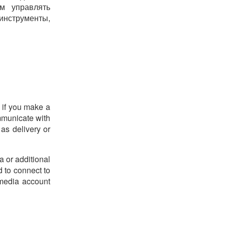
м управлять
инструменты,
 if you make a
mmunicate with
as delivery or
a or additional
d to connect to
 media account