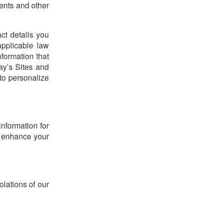
ents and other
ct details you
pplicable law
formation that
ay’s Sites and
to personalize
nformation for
o enhance your
lations of our