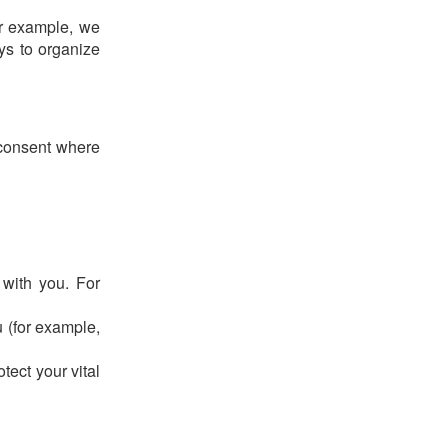
or example, we
ys to organize
 consent where
 with you. For
u (for example,
tect your vital