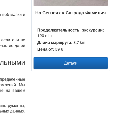
На Сегвеях к Саграда Фамилия
е веб-маяки и
Продолжительность экскурсии:
120 min
 если они не
Длина маршрута:
8,7 km
участие детей
Цена от:
59 €
льными
Детали
определенные
домлений. Мы
ные на вашем
инструменты,
льных данных.