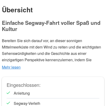
Übersicht
Einfache Segway-Fahrt voller Spaß und
Kultur
Bereiten Sie sich darauf vor, an dieser sonnigen
Mittelmeerküste mit dem Wind zu reiten und die wichtigsten
Sehenswürdigkeiten und die Geschichte aus einer
einzigartigen Perspektive kennenzulernen, indem Sie
mühelos mit dem erstaunlichen Segway fahren!
Mehr lesen
Beginnen Sie Ihre Tour durch das alte Gotische Viertel und
durch die gemütlichen engen Gassen der Altstadt in
Eingeschlossen:
Richtung des alten Hafens von Barcelona. Erfahren Sie mehr
über die Olympischen Spiele und wie die gesamte Küste in
Anleitung
die wunderschönen und bezaubernden Strände von heute
Segway-Verleih
umgewandelt wurde. Bewundern Sie die wunderschönen