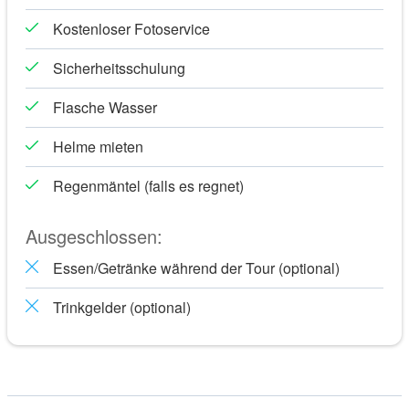
Fassaden wichtiger Gebäude in der Altstadt und erfahren Sie
Kostenloser Fotoservice
mehr über die wichtigsten Ereignisse der Vergangenheit, die
zum Wachstum der Stadt beigetragen haben. Nachdem wir
Sicherheitsschulung
das charismatische Viertel La Barceloneta durchquert haben,
Flasche Wasser
fahren wir durch den belebten Stadtstrand, um die
Erdterrasse des Olympischen Hafens zu besuchen, eine der
Helme mieten
Hauptbühnen des Wettbewerbs und ein herrlicher Ort für den
Regenmäntel (falls es regnet)
Panoramablick auf die wunderschöne Küste und die Skyline
der Stadt, die den besten Hintergrund für Ihre
Ausgeschlossen:
Schnappschüsse bietet.
Erleben Sie das magische Gefühl, eingebettet in die
Essen/Getränke während der Tour (optional)
inspirierende Brise, die schnell über die sonnigen Küsten der
Trinkgelder (optional)
Stadt streicht!
Lass uns an den Strand gehen? Natürlich auf
einem Segway!