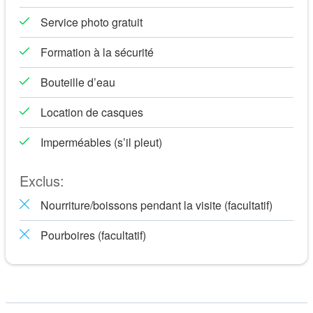
événements passés les plus importants qui ont fait grandir la
Service photo gratuit
ville. Après avoir traversé le quartier charismatique de La
Barceloneta, nous traverserons sa plage urbaine animée
Formation à la sécurité
pour aller visiter la terrasse au sol du port olympique, l’une
Bouteille d’eau
des principales étapes de la compétition, et un endroit
magnifique pour ces vues panoramiques de la magnifique
Location de casques
côte et la ligne d’horizon de la ville qui fera le meilleur
Imperméables (s’il pleut)
arrière-plan pour vos instantanés.
Soyez témoin de la sensation magique incrustée dans la
Exclus:
brise inspirante glissant rapidement sur les rives ensoleillées
de la ville !
Nourriture/boissons pendant la visite (facultatif)
Allons à la plage ? En Segway, bien sûr !
Pourboires (facultatif)
Préparez-vous pour une agréable promenade ensoleillée
autour de la marina moderne de Port Vell et de la belle plage
de La Barceloneta, considérée comme l’une des meilleures