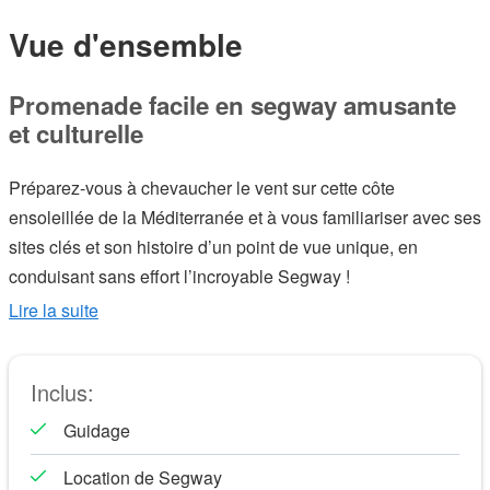
Vue d'ensemble
Promenade facile en segway amusante
et culturelle
Préparez-vous à chevaucher le vent sur cette côte
ensoleillée de la Méditerranée et à vous familiariser avec ses
sites clés et son histoire d’un point de vue unique, en
conduisant sans effort l’incroyable Segway !
Commencez par l’ancien quartier gothique, à travers les rues
Lire la suite
étroites et confortables du vieux centre-ville en direction du
vieux port de Barcelone. Apprenez-en davantage sur les
Inclus:
Jeux olympiques et sur la façon dont tout le littoral a été
remodelé pour devenir les belles et charmantes plages
Guidage
d’aujourd’hui. Admirez les belles façades des bâtiments
Location de Segway
importants de la vieille ville tout en découvrant les